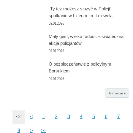
„Ty też możesz służyć w Policji” –
spotkanie w Liceum im. Lelewela
02.01.2026
Mały gest, wielka radość – świąteczna
akcja policjantów
02.01.2026
O bezpieczeństwie z policyjnym
Borsukiem
02.01.2026
Archiwum »
<<
<
1
2
3
4
5
6
7
8
>
>>