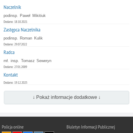
Naczelnik
podinsp. Paweł Mikitiuk
Dodano: 18.10.2021
Zastępca Naczelnika
podinsp. Roman Kulik
Dodano: 29.07.2022
Radca
mł. insp. Tomasz Seweryn
Dodano: 27.01.2009
Kontakt
Dodano: 19.12.2025
↓ Pokaż informacje dodatkowe ↓
Policja online
Biuletyn Informacji Publicznej