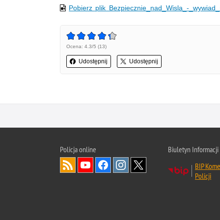
Pobierz plik Bezpiecznie_nad_Wisla_-_wywia
Ocena: 4.3/5 (13)
Udostępnij
Udostępnij
Policja online
Biuletyn Informacji
BIP Kome
Policji