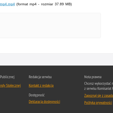
d_mp4.mp4
(format mp4 - rozmiar 37.89 MB)
 Publicznej
Redakcja serwisu
Nota prawna
Chcesz wykorzystać m
ndy Stołecznej
Kontakt z redakcją
z serwisu Komisariat 
Dostępność
Zapoznaj się z zasad
Deklaracja dostępności
Polityka prywatności