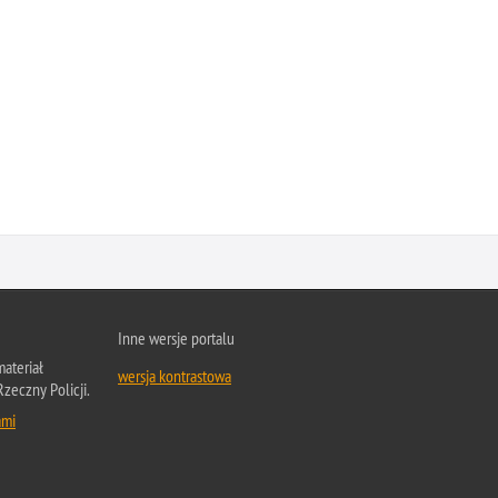
Inne wersje portalu
ateriał
wersja kontrastowa
Rzeczny Policji.
ami