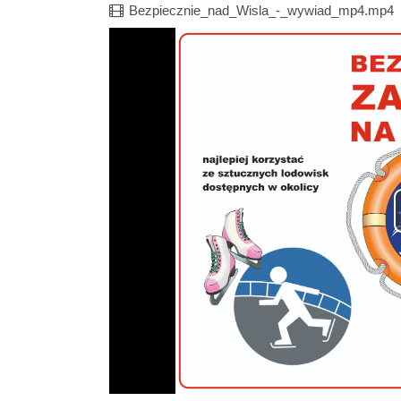
Film
Bezpiecznie_nad_Wisla_-_wywiad_mp4.mp4