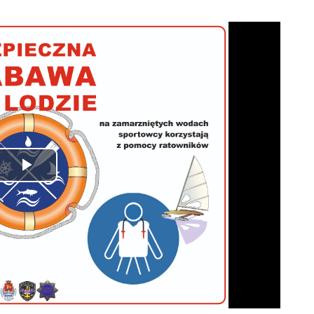
Odtwórz
wideo