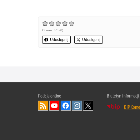
Ocena: 0/5 (0)
Udostępnij
Udostępnij
Policja online
Biuletyn Informacji
BIP Kome