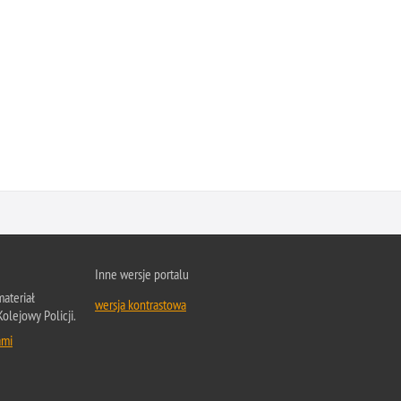
Inne wersje portalu
ateriał
wersja kontrastowa
Kolejowy Policji.
ami