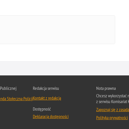
 Publicznej
Redakcja serwisu
Nota prawna
Chcesz wykorzystać m
Kontakt z redakcją
nda Stołeczna Policji
z serwisu Komisariat 
Dostępność
Zapoznaj się z zasad
Deklaracja dostępności
Polityka prywatności