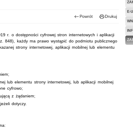
ZA
E-
Powrót
Drukuj
WN
IN
9 r. o dostępności cyfrowej stron internetowych i aplikacji
ZA
z. 848), każdy ma prawo wystąpić do podmiotu publicznego
zanej strony internetowej, aplikacji mobilnej lub elementu
niem;
nej lub elementu strony internetowej, lub aplikacji mobilnej
pne cyfrowo;
ującą z żądaniem;
eżeli dotyczy.
na: