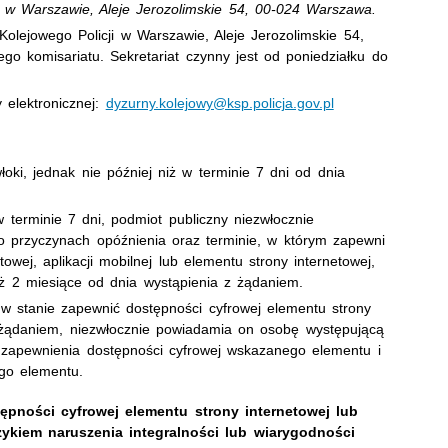
ji w Warszawie, Aleje Jerozolimskie 54, 00-024 Warszawa.
 Kolejowego Policji w Warszawie, Aleje Jerozolimskie 54,
o komisariatu. Sekretariat czynny jest
od poniedziałku do
 elektronicznej:
dyzurny.kolejowy@ksp.policja.gov.pl
oki, jednak nie później niż w terminie 7 dni od dnia
w terminie 7 dni, podmiot publiczny niezwłocznie
 przyczynach opóźnienia oraz terminie, w którym zapewni
owej, aplikacji mobilnej lub elementu strony internetowej,
niż 2 miesiące od dnia wystąpienia z żądaniem.
w stanie zapewnić dostępności cyfrowej elementu strony
 z żądaniem, niezwłocznie powiadamia on osobę występującą
 zapewnienia dostępności cyfrowej wskazanego elementu i
go elementu.
pności cyfrowej elementu strony internetowej lub
ryzykiem naruszenia integralności lub wiarygodności