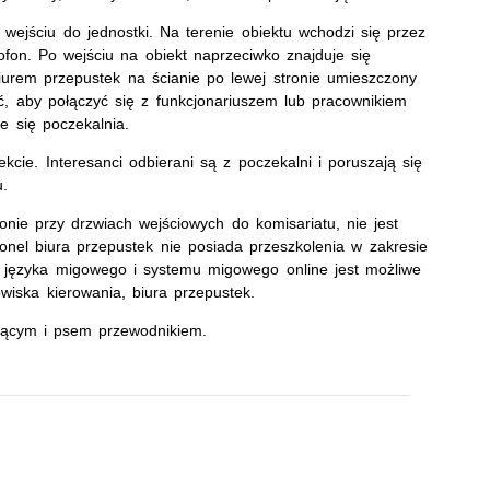
 wejściu do jednostki. Na terenie obiektu wchodzi się przez
fon. Po wejściu na obiekt naprzeciwko znajduje się
biurem przepustek na ścianie po lewej stronie umieszczony
ać, aby połączyć się z funkcjonariuszem lub pracownikiem
je się poczekalnia.
ekcie. Interesanci odbierani są z poczekalni i poruszają się
u.
ronie przy drzwiach wejściowych do komisariatu, nie jest
nel biura przepustek nie posiada przeszkolenia w zakresie
 języka migowego i systemu migowego online jest możliwe
wiska kierowania, biura przepustek.
jącym i psem przewodnikiem.