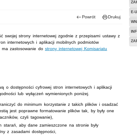
ZA
E-
Powrót
Drukuj
WN
IN
 swojej strony internetowej zgodnie z przepisami ustawy z
ZA
ron internetowych i aplikacji mobilnych podmiotów
ci ma zastosowanie do
strony internetowej Komisariatu
ą o dostępności cyfrowej stron internetowych i aplikacji
odności lub wyłączeń wymienionych poniżej.
ograniczyć do minimum korzystanie z takich plików i osadzać
stią jest poprawne formatowanie plików tak, by były one
czników, czyli tagowanie),
ch starań, aby dane zamieszczone na stronie były
ny z zasadami dostępności,