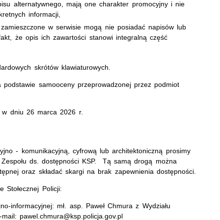
isu alternatywnego, mają one charakter promocyjny i nie
retnych informacji,
my zamieszczone w serwisie mogą nie posiadać napisów lub
t, że opis ich zawartości stanowi integralną część
dardowych skrótów klawiaturowych.
a podstawie samooceny przeprowadzonej przez podmiot
no w dniu 26 marca 2026 r.
no - komunikacyjną, cyfrową lub architektoniczną prosimy
 z Zespołu ds. dostępności KSP. Tą samą drogą można
stępnej oraz składać skargi na brak zapewnienia dostępności.
Stołecznej Policji:
no-informacyjnej: mł. asp. Paweł Chmura z Wydziału
mail: pawel.chmura@ksp.policja.gov.pl