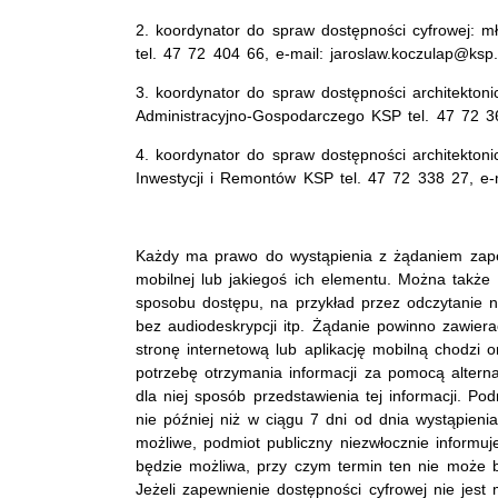
2. koordynator do spraw dostępności cyfrowej: m
tel. 47 72 404 66, e-mail: jaroslaw.koczulap@ksp.p
3. koordynator do spraw dostępności architekton
Administracyjno-Gospodarczego KSP tel. 47 72 360
4. koordynator do spraw dostępności architektoni
Inwestycji i Remontów KSP tel. 47 72 338 27, e-m
Każdy ma prawo do wystąpienia z żądaniem zapewn
mobilnej lub jakiegoś ich elementu. Można także
sposobu dostępu, na przykład przez odczytanie n
bez audiodeskrypcji itp. Żądanie powinno zawier
stronę internetową lub aplikację mobilną chodzi 
potrzebę otrzymania informacji za pomocą alter
dla niej sposób przedstawienia tej informacji. Po
nie później niż w ciągu 7 dni od dnia wystąpieni
możliwe, podmiot publiczny niezwłocznie informu
będzie możliwa, przy czym termin ten nie może b
Jeżeli zapewnienie dostępności cyfrowej nie jes