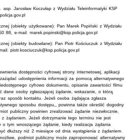
ł. asp. Jarosław Koczułap z Wydziału Teleinformatyki KSP
olicja.gov.pl
icznej (obiekty użytkowane): Pan Marek Popiński z Wydziału
 88, e-mail: marek.popinski@ksp.policja.gov.pl
cznej (obiekty budowlane): Pan Piotr Kościuczuk z Wydziału
ail: piotr.kosciuczuk@ksp.policja.gov.pl
ienia dostępności cyfrowej strony internetowej, aplikacji
 zażądać udostępnienia informacji za pomocą alternatywnego
iedostępnego cyfrowo dokumentu, opisanie zawartości filmu
ać dane osoby zgłaszającej żądanie, wskazanie, o którą
oraz sposób kontaktu. Jeżeli osoba żądająca zgłasza
natywnego sposobu dostępu,, powinna także określić dogodny
dmiot publiczny powinien zrealizować żądanie niezwłocznie,
a z żądaniem. Jeżeli dotrzymanie tego terminu nie jest
je o tym wnoszącego żądanie, kiedy realizacja żądania
yć dłuższy niż 2 miesiące od dnia wystąpienia z żądaniem.
t możliwe, podmiot publiczny może zaproponować alternatywny