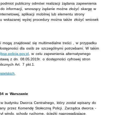
podmiot publiczny odmówi realizacji żądania zapewnienia
 do informacji, wnoszący żądanie możne złożyć skargę w
ternetowej, aplikacji mobilnej lub elementu strony
aniu wskazanej wyżej procedury można także złożyć wniosek
ji mogą znajdować się multimedialne treści , w przypadku
 dostępności dla osób ze szczególnymi potrzebami. W takim
ksp.policja.gov.pl
, w celu zapewnienia alternatywnego
awą z dn. 08.05.2019r. o dostępności cyfrowej stron
icznych Art. 7 pkt.1.
atelskich
.
e 54 w Warszawie
1 w budynku Dworca Centralnego, który został wpisany do
owany przez Komendę Stołeczną Policji. Zarządca dworca -
zył windy, schody ruchome, ścieżki naprowadzające.