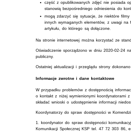
część z opublikowanych zdjęć nie posiada op
stanowią bezpośredniego odniesienia do konk
mogą zdarzyć się sytuacje, że niektóre fil
innych wymaganych elementów, z uwagi na fak
artykułu, do którego są dołączone.
Na stronie internetowej można korzystać ze stan
Oświadczenie sporządzono w dniu 2020-02-24 n
publiczny.
Ostatniej aktualizacji i przeglądu strony dokona
Informacje zwrotne i dane kontaktowe
W przypadku problemów z dostępnością informacyj
o kontakt z niżej wymienionymi koordynatorami
składać wnioski o udostępnienie informacji niedo
Koordynatorzy do spraw dostępności w Komendzie 
1. koordynator do spraw dostępności komunikacyj
Komunikacji Społecznej KSP tel. 47 72 303 86, e-