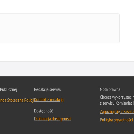
 Publicznej
Redakcja serwisu
Nota prawna
Chcesz wykorzystać m
Kontakt z redakcją
nda Stołeczna Policji
z serwisu Komisariat 
Dostępność
Zapoznaj się z zasad
Deklaracja dostępności
Polityka prywatności