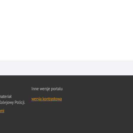
Inne wersje portalu
ateriał
wersja kontrastowa
Kolejowy Policji.
ami