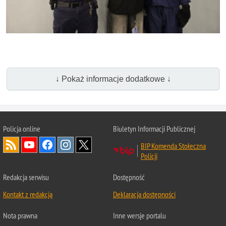
↓ Pokaż informacje dodatkowe ↓
Policja online
Biuletyn Informacji Publicznej
BIP Komenda Stołeczna
Policji
Redakcja serwisu
Dostępność
Kontakt z redakcją
Deklaracja dostępności
Nota prawna
Inne wersje portalu