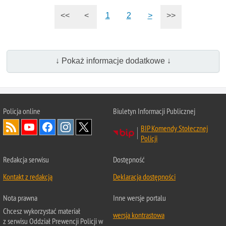
<<
<
1
2
>
>>
↓ Pokaż informacje dodatkowe ↓
Policja online
Biuletyn Informacji Publicznej
BIP Komendy Stołecznej
Policji
Redakcja serwisu
Dostępność
Kontakt z redakcją
Deklaracja dostępności
Nota prawna
Inne wersje portalu
Chcesz wykorzystać materiał
wersja kontrastowa
z serwisu Oddział Prewencji Policji w