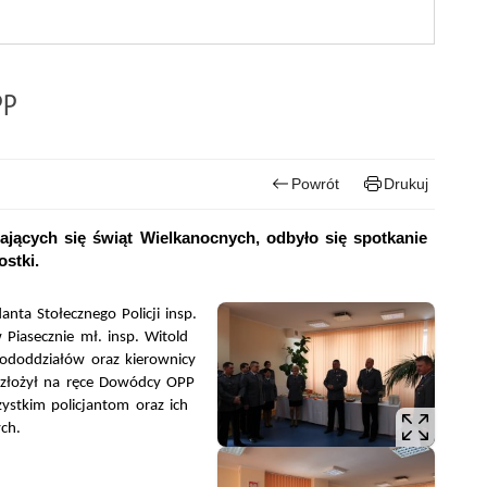
PP
Powrót
Drukuj
iżających się świąt Wielkanocnych, odbyło się spotkanie
stki.
nta Stołecznego Policji insp.
Piasecznie mł. insp. Witold
pododdziałów oraz kierownicy
 złożył na ręce Dowódcy OPP
zystkim policjantom oraz ich
ch.