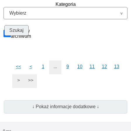
Kategoria
Szukaj w
archiwum
<<
<
1
...
9
10
11
12
13
>
>>
↓ Pokaż informacje dodatkowe ↓