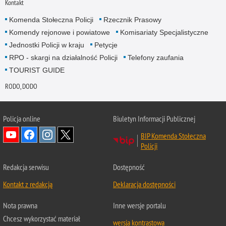
Kontakt
Komenda Stołeczna Policji
Rzecznik Prasowy
Komendy rejonowe i powiatowe
Komisariaty Specjalistyczne
Jednostki Policji w kraju
Petycje
RPO - skargi na działalność Policji
Telefony zaufania
TOURIST GUIDE
RODO, DODO
Policja online
Biuletyn Informacji Publicznej
BIP Komenda Stołeczna
Policji
Redakcja serwisu
Dostępność
Kontakt z redakcją
Deklaracja dostępności
Nota prawna
Inne wersje portalu
Chcesz wykorzystać materiał
wersja kontrastowa