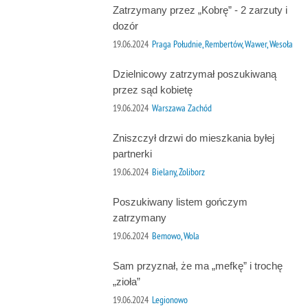
Zatrzymany przez „Kobrę” - 2 zarzuty i
dozór
19.06.2024
Praga Południe, Rembertów, Wawer, Wesoła
Dzielnicowy zatrzymał poszukiwaną
przez sąd kobietę
19.06.2024
Warszawa Zachód
Zniszczył drzwi do mieszkania byłej
partnerki
19.06.2024
Bielany, Żoliborz
Poszukiwany listem gończym
zatrzymany
19.06.2024
Bemowo, Wola
Sam przyznał, że ma „mefkę” i trochę
„zioła”
19.06.2024
Legionowo