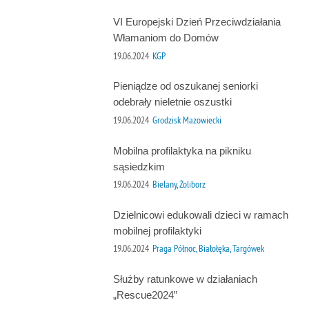
VI Europejski Dzień Przeciwdziałania
Włamaniom do Domów
19.06.2024
KGP
Pieniądze od oszukanej seniorki
odebrały nieletnie oszustki
19.06.2024
Grodzisk Mazowiecki
Mobilna profilaktyka na pikniku
sąsiedzkim
19.06.2024
Bielany, Żoliborz
Dzielnicowi edukowali dzieci w ramach
mobilnej profilaktyki
19.06.2024
Praga Północ, Białołęka, Targówek
Służby ratunkowe w działaniach
„Rescue2024”