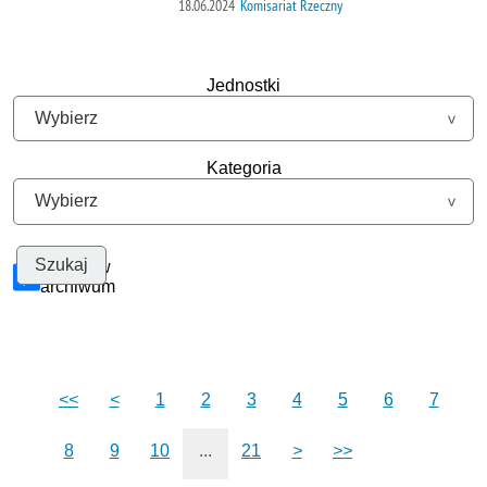
18.06.2024
Komisariat Rzeczny
Jednostki
Kategoria
Szukaj w
archiwum
<<
<
1
2
3
4
5
6
7
8
9
10
...
21
>
>>