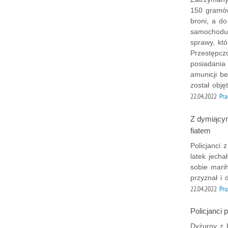
150 gramów
broni, a d
samochodu 
sprawy, któ
Przestępczo
posiadania
amunicji be
został obję
22.04.2022
Pra
Z dymiącym
fiatem
Policjanci 
latek jech
sobie marih
przyznał i 
22.04.2022
Pru
Policjanci
Dyżurny z K