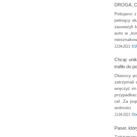
DROGA, C
Policjanci
pełniący s
zauważyli 
auto w „ko
nieoznako
22.04.2022
KS
Chcąc uni
trafiło do po
Otwoccy pol
zatrzymali
wręczyć im
przypadkach
cel. Za po
wolności.
22.04.2022
Ot
Paser, któr
Zatrzymany