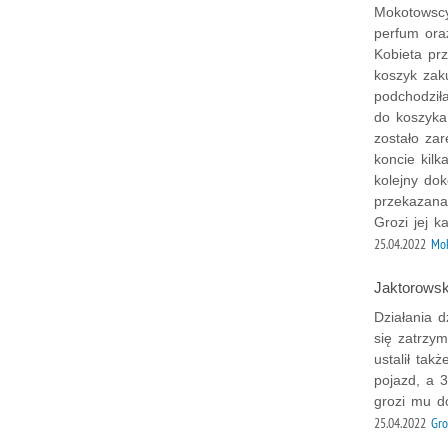
Mokotowscy
perfum oraz
Kobieta pr
koszyk zak
podchodziła
do koszyka
zostało za
koncie kilk
kolejny dok
przekazana
Grozi jej k
25.04.2022
Mok
Jaktorowsk
Działania d
się zatrzym
ustalił tak
pojazd, a 3
grozi mu d
25.04.2022
Gro