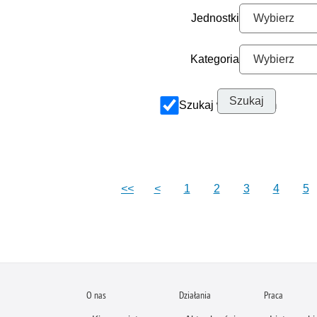
Jednostki
Kategoria
Szukaj w archiwum
<<
<
1
2
3
4
5
O nas
Działania
Praca