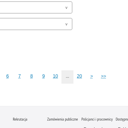
6
7
8
9
10
...
20
>
>>
Rekrutacja
Zamówienia publiczne
Policjanci i pracownicy
Dostępn