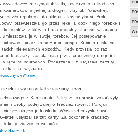
PO
 wywiadowcy zatrzymali 40-latkę podejrzaną o kradzieże
 kosmetyków w jednej z drogerii przy ul. Puławskiej.
PO
zychodziła regularnie do sklepu z kosmetykami. Brała
PR
upowy, przewieszała go przez rękę, a obok niego torebkę i
 do regałów, z których brała produkty. Zamiast wkładać je
WY
, umieszczała je w swojej torebce. Jej postępowanie
rejestrowane przez kamery monitoringu. Kobieta miała na
a takich nielegalnych epizodów. Kiedy przyszła po raz
onać kradzieży, została ujęta przez pracownicę drogerii i
 w ręce mundurowych. Podejrzana już usłyszała zarzuty.
ara do 5 lat więzienia.
otów, Ursynów, Wilanów
i dzielnicowy odzyskał skradziony rower
zielnicowego z Komisariatu Policji w Jaktorowie zakończyły
aniem osoby podejrzanej o kradzież roweru. Policjant
że miejsce ukrycia jednośladu. Właściciel odzyskał swój
8–latek usłyszał zarzut karny. Za dokonanie kradzieży
o 5 lat pozbawienia wolności.
dzisk Mazowiecki