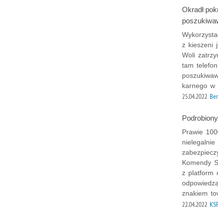
Okradł pok
poszukiwa
Wykorzystał
z kieszeni 
Woli zatrzy
tam telefo
poszukiwawc
karnego w 
25.04.2022
Bem
Podrobiony
Prawie 1000
nielegalni
zabezpiecz
Komendy Sto
z platform 
odpowiedzą
znakiem to
22.04.2022
KS