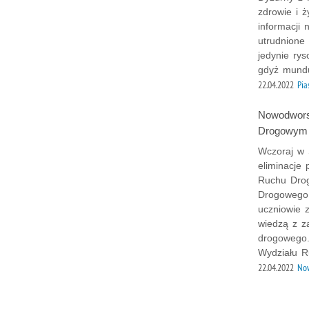
zdrowie i ż
informacji
utrudnione
jedynie rys
gdyż mundu
22.04.2022
Pia
Nowodworsc
Drogowym
Wczoraj w 
eliminacje
Ruchu Drog
Drogowego 
uczniowie 
wiedzą z z
drogowego.
Wydziału R
22.04.2022
Now