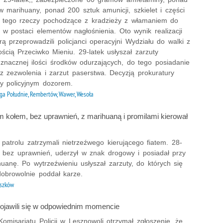
 marihuany, ponad 200 sztuk amunicji, szkielet i części
o tego rzeczy pochodzące z kradzieży z włamaniem do
w postaci elementów nagłośnienia. Oto wynik realizacji
rą przeprowadzili policjanci operacyjni Wydziału do walki z
ścią Przeciwko Mieniu. 29-latek usłyszał zarzuty
 znacznej ilości środków odurzających, do tego posiadanie
z zezwolenia i zarzut paserstwa. Decyzją prokuratury
ty policyjnym dozorem.
ga Południe, Rembertów, Wawer, Wesoła
 kołem, bez uprawnień, z marihuaną i promilami kierował
z patrolu zatrzymali nietrzeźwego kierującego fiatem. 28-
ał bez uprawnień, uderzył w znak drogowy i posiadał przy
uanę. Po wytrzeźwieniu usłyszał zarzuty, do których się
dobrowolnie poddał karze.
szków
 pojawili się w odpowiednim momencie
omisariatu Policji w Lesznowoli otrzymał zgłoszenie, że