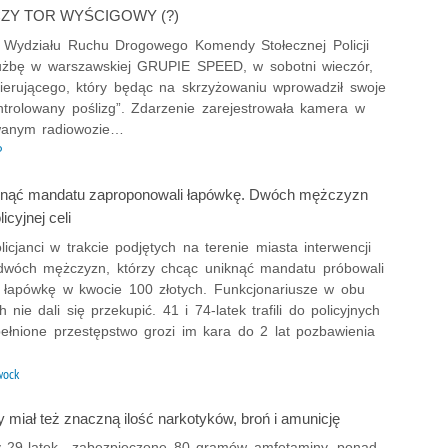
ZY TOR WYŚCIGOWY (?)
 z Wydziału Ruchu Drogowego Komendy Stołecznej Policji
łużbę w warszawskiej GRUPIE SPEED, w sobotni wieczór,
kierującego, który będąc na skrzyżowaniu wprowadził swoje
ntrolowany poślizg”. Zdarzenie zarejestrowała kamera w
wanym radiowozie…
P
knąć mandatu zaproponowali łapówkę. Dwóch mężczyzn
licyjnej celi
icjanci w trakcie podjętych na terenie miasta interwencji
 dwóch mężczyzn, którzy chcąc uniknąć mandatu próbowali
 łapówkę w kwocie 100 złotych. Funkcjonariusze w obu
 nie dali się przekupić. 41 i 74-latek trafili do policyjnych
pełnione przestępstwo grozi im kara do 2 lat pozbawienia
wock
y miał też znaczną ilość narkotyków, broń i amunicję
 29-latek,, zabezpieczone 80 gramów amfetaminy, ponad