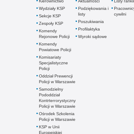
Kierownictwo
Aktualności
Listy rank
Wydziały KSP
Podziękowania i
Pracownic
listy
cywilni
Sekcje KSP
Poszukiwania
Zespoły KSP
Profilaktyka
Komendy
Rejonowe Policji
Wyroki sądowe
Komendy
Powiatowe Policji
Komisariaty
Specjalistyczne
Policji
Oddział Prewencji
Policji w Warszawie
Samodzielny
Pododdział
Kontrterrorystyczny
Policji w Warszawie
Ośrodek Szkolenia
Policji w Warszawie
KSP w Unii
Europejskiej