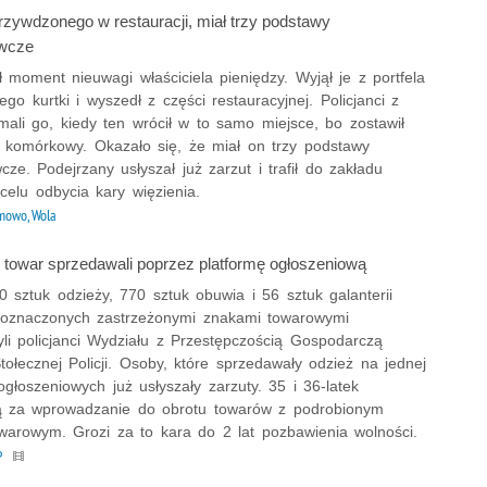
rzywdzonego w restauracji, miał trzy podstawy
wcze
 moment nieuwagi właściciela pieniędzy. Wyjął je z portfela
jego kurtki i wyszedł z części restauracyjnej. Policjanci z
mali go, kiedy ten wrócił w to samo miejsce, bo zostawił
n komórkowy. Okazało się, że miał on trzy podstawy
ze. Podejrzany usłyszał już zarzut i trafił do zakładu
celu odbycia kary więzienia.
owo, Wola
 towar sprzedawali poprzez platformę ogłoszeniową
 sztuk odzieży, 770 sztuk obuwia i 56 sztuk galanterii
e oznaczonych zastrzeżonymi znakami towarowymi
yli policjanci Wydziału z Przestępczością Gospodarczą
łecznej Policji. Osoby, które sprzedawały odzież na jednej
ogłoszeniowych już usłyszały zarzuty. 35 i 36-latek
 za wprowadzanie do obrotu towarów z podrobionym
warowym. Grozi za to kara do 2 lat pozbawienia wolności.
P