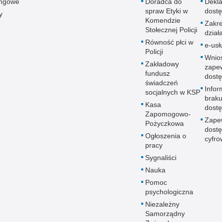
ingowe
Doradca do
Dekla
spraw Etyki w
dostę
y
Komendzie
Zakr
Stołecznej Policji
dział
Równość płci w
e-usł
Policji
Wnio
Zakładowy
zape
fundusz
dostę
świadczeń
Infor
socjalnych w KSP
brak
Kasa
dostę
Zapomogowo-
Zape
Pożyczkowa
dostę
Ogłoszenia o
cyfro
pracy
Sygnaliści
Nauka
Pomoc
psychologiczna
Niezależny
Samorządny