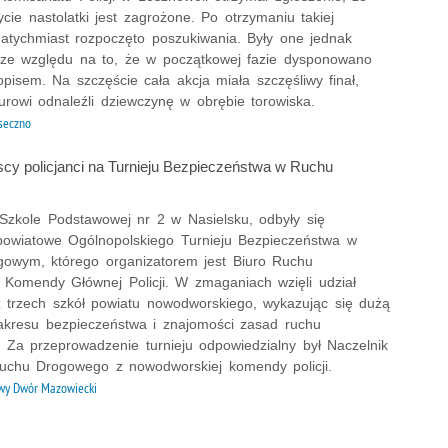
ycie nastolatki jest zagrożone. Po otrzymaniu takiej
 natychmiast rozpoczęto poszukiwania. Były one jednak
 ze względu na to, że w początkowej fazie dysponowano
opisem. Na szczęście cała akcja miała szczęśliwy finał,
rowi odnaleźli dziewczynę w obrębie torowiska.
seczno
y policjanci na Turnieju Bezpieczeństwa w Ruchu
Szkole Podstawowej nr 2 w Nasielsku, odbyły się
 powiatowe Ogólnopolskiego Turnieju Bezpieczeństwa w
owym, którego organizatorem jest Biuro Ruchu
Komendy Głównej Policji. W zmaganiach wzięli udział
z trzech szkół powiatu nowodworskiego, wykazując się dużą
akresu bezpieczeństwa i znajomości zasad ruchu
 Za przeprowadzenie turnieju odpowiedzialny był Naczelnik
uchu Drogowego z nowodworskiej komendy policji.
y Dwór Mazowiecki