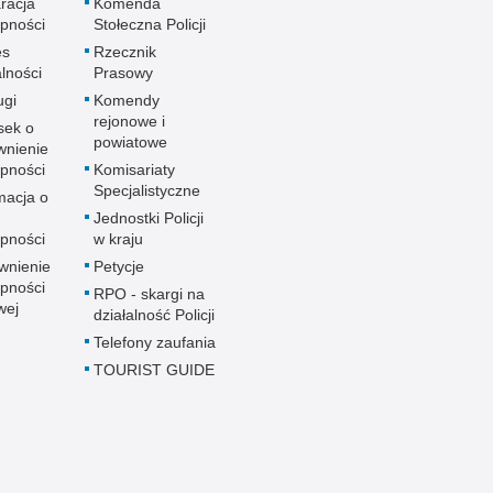
racja
Komenda
pności
Stołeczna Policji
es
Rzecznik
alności
Prasowy
ugi
Komendy
rejonowe i
sek o
powiatowe
wnienie
pności
Komisariaty
Specjalistyczne
macja o
u
Jednostki Policji
pności
w kraju
wnienie
Petycje
pności
RPO - skargi na
wej
działalność Policji
Telefony zaufania
TOURIST GUIDE