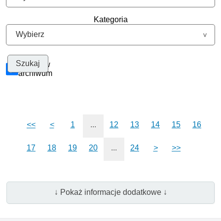
Kategoria
Szukaj w
archiwum
<<
<
1
...
12
13
14
15
16
17
18
19
20
...
24
>
>>
↓ Pokaż informacje dodatkowe ↓