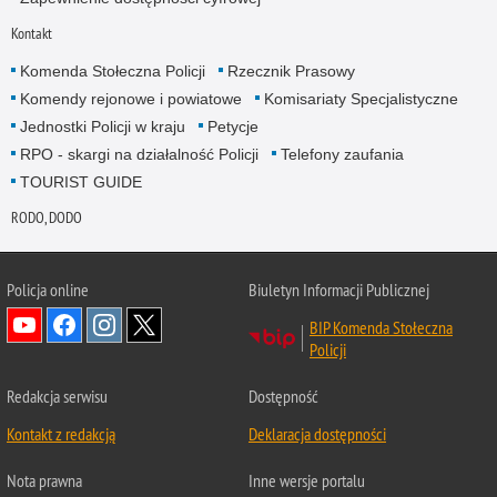
Kontakt
Komenda Stołeczna Policji
Rzecznik Prasowy
Komendy rejonowe i powiatowe
Komisariaty Specjalistyczne
Jednostki Policji w kraju
Petycje
RPO - skargi na działalność Policji
Telefony zaufania
TOURIST GUIDE
RODO, DODO
Policja online
Biuletyn Informacji Publicznej
BIP Komenda Stołeczna
Policji
Redakcja serwisu
Dostępność
Kontakt z redakcją
Deklaracja dostępności
Nota prawna
Inne wersje portalu