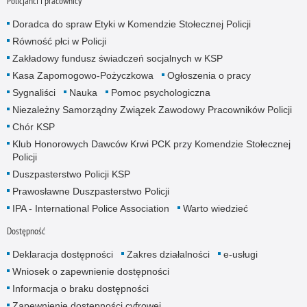
Policjanci i pracownicy
Doradca do spraw Etyki w Komendzie Stołecznej Policji
Równość płci w Policji
Zakładowy fundusz świadczeń socjalnych w KSP
Kasa Zapomogowo-Pożyczkowa
Ogłoszenia o pracy
Sygnaliści
Nauka
Pomoc psychologiczna
Niezależny Samorządny Związek Zawodowy Pracowników Policji
Chór KSP
Klub Honorowych Dawców Krwi PCK przy Komendzie Stołecznej
Policji
Duszpasterstwo Policji KSP
Prawosławne Duszpasterstwo Policji
IPA - International Police Association
Warto wiedzieć
Dostępność
Deklaracja dostępności
Zakres działalności
e-usługi
Wniosek o zapewnienie dostępności
Informacja o braku dostępności
Zapewnienie dostępności cyfrowej