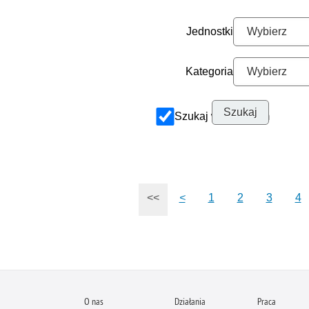
Jednostki
Kategoria
Szukaj w archiwum
<<
<
1
2
3
4
O nas
Działania
Praca