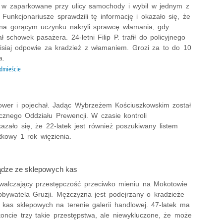
ł w zaparkowane przy ulicy samochody i wybił w jednym z
 Funkcjonariusze sprawdzili tę informację i okazało się, że
na gorącym uczynku nakryli sprawcę włamania, gdy
ł schowek pasażera. 24-letni Filip P. trafił do policyjnego
zisiaj odpowie za kradzież z włamaniem. Grozi za to do 10
a.
dmieście
rower i pojechał. Jadąc Wybrzeżem Kościuszkowskim został
ecznego Oddziału Prewencji. W czasie kontroli
azało się, że 22-latek jest również poszukiwany listem
kowy 1 rok więzienia.
iądze ze sklepowych kas
 zwalczający przestępczość przeciwko mieniu na Mokotowie
obywatela Gruzji. Mężczyzna jest podejrzany o kradzieże
 kas sklepowych na terenie galerii handlowej. 47-latek ma
oncie trzy takie przestępstwa, ale niewykluczone, że może