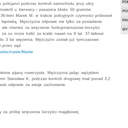
PO
 policjanci podczas kontroli samochodu przy ulicy
 znaleźli u kierowcy i pasażera blisko 50 gramów
PO
36-letni Marek M. w trakcie policyjnych czynności próbował
PR
ę łapówką. Mężczyzna odpowie nie tylko za posiadanie
 ale również za wręczenie funkcjonariuszowi korzyści
WY
 za co może trafić za kratki nawet na 8 lat. 37-latkowi
do 3 lat więzienia. Mężczyźni zostali już tymczasowo
i przez sąd.
otów, Ursynów, Wilanów
etnie pijany rowerzysta. Mężczyzna jadąc wężykiem
ni Stanisław K. podczas kontroli drogowej miał ponad 3,2
zasie odpowie za swoje zachowanie.
ny za próbę wręczenia korzyści majątkowej