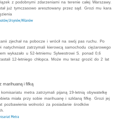
iązek z podobnymi zdarzeniami na terenie całej Warszawy.
ostał już tymczasowo aresztowany przez sąd. Grozi mu kara
ęzienia
otów, Ursynów, Wilanów
anii zjechał na pobocze i wrócił na swój pas ruchu. Po
wi natychmiast zatrzymali kierowcą samochodu ciężarowego
tem wykazało u 52-letniemu Sylwestrowi S. ponad 0,6
zastali 12-letniego chłopca. Może mu teraz grozić do 2 lat
z marihuaną i fifką
z komisariatu metra zatrzymali pijaną 19-letnią obywatelkę
Kobieta miała przy sobie marihuanę i szklaną fifkę. Grozi jej
lat pozbawienia wolności za posiadanie środków
ch.
isariat Metra