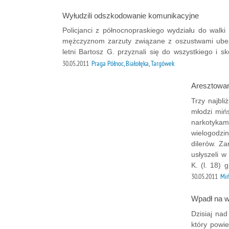
Wyłudzili odszkodowanie komunikacyjne
Policjanci z północnopraskiego wydziału do walki
mężczyznom zarzuty związane z oszustwami ubezp
letni Bartosz G. przyznali się do wszystkiego i sk
30.05.2011
Praga Północ, Białołęka, Targówek
Aresztowan
Trzy najbl
młodzi mińs
narkotykami
wielogodzi
dilerów. Z
usłyszeli w
K. (l. 18) 
30.05.2011
Miń
Wpadł na 
Dzisiaj na
który powie