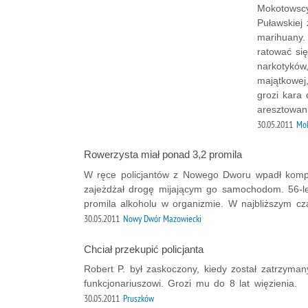
Mokotowscy
Puławskiej
marihuany. 
ratować si
narkotyków,
majątkowej,
grozi kara 
aresztowan
30.05.2011
Mok
Rowerzysta miał ponad 3,2 promila
W ręce policjantów z Nowego Dworu wpadł kompl
zajeżdżał drogę mijającym go samochodom. 56-let
promila alkoholu w organizmie. W najbliższym c
30.05.2011
Nowy Dwór Mazowiecki
Chciał przekupić policjanta
Robert P. był zaskoczony, kiedy został zatrzyma
funkcjonariuszowi. Grozi mu do 8 lat więzienia.
30.05.2011
Pruszków