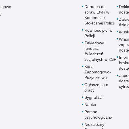
ingowe
Doradca do
Dekla
spraw Etyki w
dostę
y
Komendzie
Zakr
Stołecznej Policji
dział
Równość płci w
e-usł
Policji
Wnio
Zakładowy
zape
fundusz
dostę
świadczeń
Infor
socjalnych w KSP
brak
Kasa
dostę
Zapomogowo-
Zape
Pożyczkowa
dostę
Ogłoszenia o
cyfro
pracy
Sygnaliści
Nauka
Pomoc
psychologiczna
Niezależny