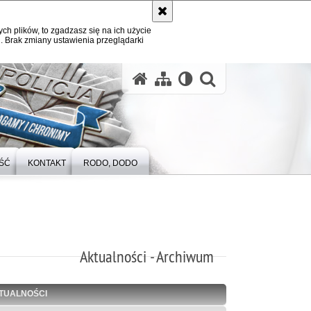
ych plików, to zgadzasz się na ich użycie
. Brak zmiany ustawienia przeglądarki
otwórz wysz
ŚĆ
KONTAKT
RODO, DODO
Aktualności - Archiwum
TUALNOŚCI