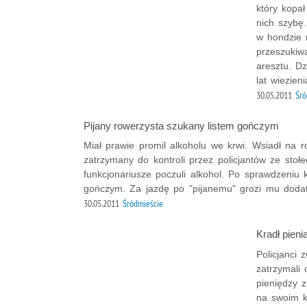
który kopa
nich szybę.
w hondzie 
przeszukiwa
aresztu. D
lat wiezieni
30.05.2011
Śró
Pijany rowerzysta szukany listem gończym
Miał prawie promil alkoholu we krwi. Wsiadł na 
zatrzymany do kontroli przez policjantów ze stoł
funkcjonariusze poczuli alkohol. Po sprawdzeniu k
gończym. Za jazdę po "pijanemu" grozi mu dodat
30.05.2011
Śródmieście
Kradł pien
Policjanci
zatrzymali 
pieniędzy z
na swoim k