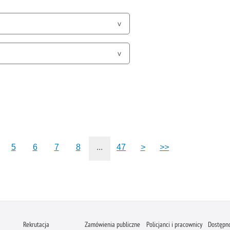
5
6
7
8
...
47
>
>>
Rekrutacja
Zamówienia publiczne
Policjanci i pracownicy
Dostępn