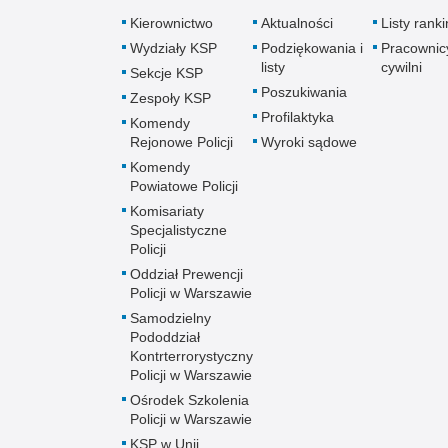
Kierownictwo
Aktualności
Listy rank
Wydziały KSP
Podziękowania i
Pracownic
listy
cywilni
Sekcje KSP
Poszukiwania
Zespoły KSP
Profilaktyka
Komendy
Rejonowe Policji
Wyroki sądowe
Komendy
Powiatowe Policji
Komisariaty
Specjalistyczne
Policji
Oddział Prewencji
Policji w Warszawie
Samodzielny
Pododdział
Kontrterrorystyczny
Policji w Warszawie
Ośrodek Szkolenia
Policji w Warszawie
KSP w Unii