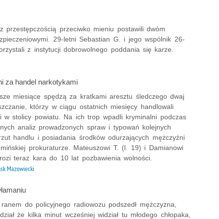
 z przestępczością przeciwko mieniu postawili dwóm
ieczeniowymi. 29-letni Sebastian G. i jego wspólnik 26-
orzystali z instytucji dobrowolnego poddania się karze.
i za handel narkotykami
iższe miesiące spędzą za kratkami aresztu śledczego dwaj
zczanie, którzy w ciągu ostatnich miesięcy handlowali
 w stolicy powiatu. Na ich trop wpadli kryminalni podczas
nnych analiz prowadzonych spraw i typowań kolejnych
arzut handlu i posiadania środków odurzających mężczyźni
 mińskiej prokuraturze. Mateuszowi T. (l. 19) i Damianowi
grozi teraz kara do 10 lat pozbawienia wolności.
sk Mazowiecki
włamaniu
d ranem do policyjnego radiowozu podszedł mężczyzna,
dział że kilka minut wcześniej widział tu młodego chłopaka,