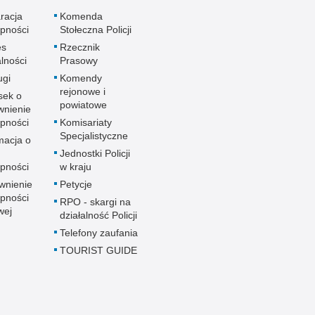
racja
Komenda
pności
Stołeczna Policji
es
Rzecznik
alności
Prasowy
ugi
Komendy
rejonowe i
sek o
powiatowe
wnienie
pności
Komisariaty
Specjalistyczne
macja o
u
Jednostki Policji
pności
w kraju
wnienie
Petycje
pności
RPO - skargi na
wej
działalność Policji
Telefony zaufania
TOURIST GUIDE