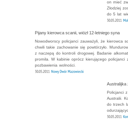
on mieć zw
Złodziej z
do 5 lat wi
30.05.2011
Mok
Pijany kierowca scanii, wiózł 12-letniego syna
Nowodworscy policjanci zauważyli, że kierowca sc
chwili takie zachowanie się powtórzyło. Munduro
z naczepą do kontroli drogowej. Badanie alkoma
promila. W kabinie oprócz kierującego policjanci 
pozbawienia wolności.
30.05.2011
Nowy Dwór Mazowiecki
Australijka 
Policjanci 
Australii. 
do trzech 
odurzający
30.05.2011
Kom