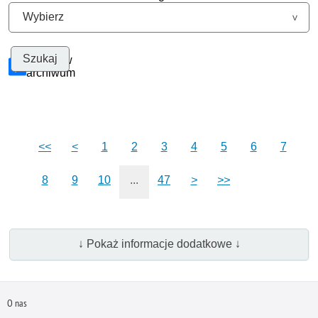
Szukaj w
archiwum
<<
<
1
2
3
4
5
6
7
8
9
10
...
47
>
>>
↓ Pokaż informacje dodatkowe ↓
O nas