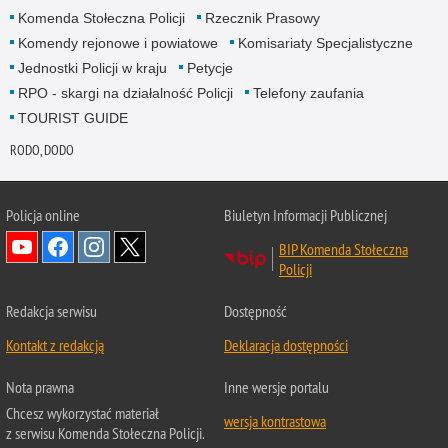
Komenda Stołeczna Policji
Rzecznik Prasowy
Komendy rejonowe i powiatowe
Komisariaty Specjalistyczne
Jednostki Policji w kraju
Petycje
RPO - skargi na działalność Policji
Telefony zaufania
TOURIST GUIDE
RODO, DODO
Policja online
Biuletyn Informacji Publicznej
BIP Komenda Stołeczna
Policji
Redakcja serwisu
Dostępność
Kontakt z redakcją
Deklaracja dostępności
Nota prawna
Inne wersje portalu
Chcesz wykorzystać materiał
wersja kontrastowa
z serwisu Komenda Stołeczna Policji.