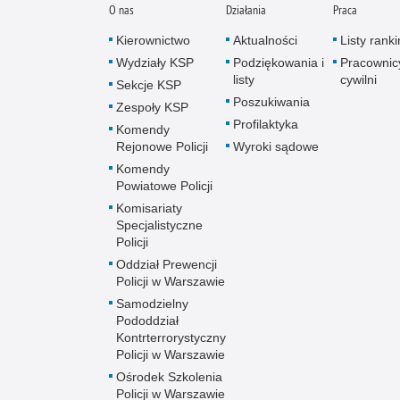
O nas
Działania
Praca
Kierownictwo
Aktualności
Listy rank
Wydziały KSP
Podziękowania i
Pracownic
listy
cywilni
Sekcje KSP
Poszukiwania
Zespoły KSP
Profilaktyka
Komendy
Rejonowe Policji
Wyroki sądowe
Komendy
Powiatowe Policji
Komisariaty
Specjalistyczne
Policji
Oddział Prewencji
Policji w Warszawie
Samodzielny
Pododdział
Kontrterrorystyczny
Policji w Warszawie
Ośrodek Szkolenia
Policji w Warszawie