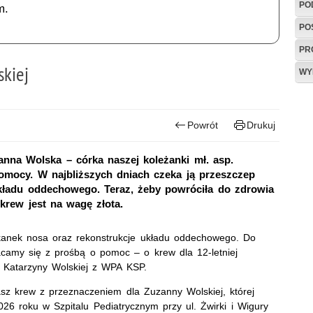
PO
m.
PO
PR
kiej
WY
Powrót
Drukuj
anna Wolska – córka naszej koleżanki mł. asp.
omocy. W najbliższych dniach czeka ją przeszczep
układu oddechowego. Teraz, żeby powróciła do zdrowia
krew jest na wagę złota.
tkanek nosa oraz rekonstrukcje układu oddechowego. Do
acamy się z prośbą o pomoc – o krew dla 12-letniej
. Katarzyny Wolskiej z WPA KSP.
sz krew z przeznaczeniem dla Zuzanny Wolskiej, której
26 roku w Szpitalu Pediatrycznym przy ul. Żwirki i Wigury