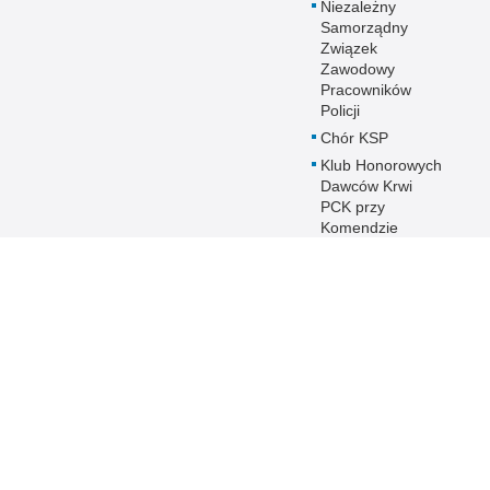
Niezależny
Samorządny
Związek
Zawodowy
Pracowników
Policji
Chór KSP
Klub Honorowych
Dawców Krwi
PCK przy
Komendzie
Stołecznej Policji
Duszpasterstwo
Policji KSP
Prawosławne
Duszpasterstwo
Policji
IPA - International
Police
Association
Warto wiedzieć