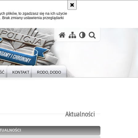
ych plików, to zgadzasz się na ich użycie
. Brak zmiany ustawienia przeglądarki
otwórz wysz
ŚĆ
KONTAKT
RODO, DODO
Aktualności
TUALNOŚCI