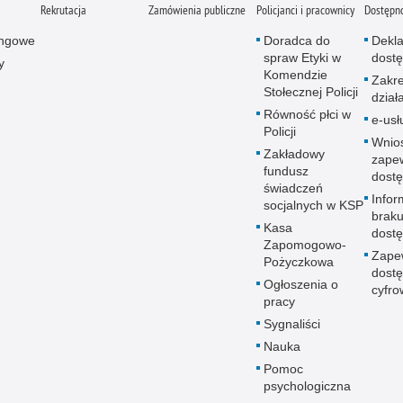
Rekrutacja
Zamówienia publiczne
Policjanci i pracownicy
Dostępn
ingowe
Doradca do
Dekla
spraw Etyki w
dostę
y
Komendzie
Zakr
Stołecznej Policji
dział
Równość płci w
e-usł
Policji
Wnio
Zakładowy
zape
fundusz
dostę
świadczeń
Infor
socjalnych w KSP
brak
Kasa
dostę
Zapomogowo-
Zape
Pożyczkowa
dostę
Ogłoszenia o
cyfro
pracy
Sygnaliści
Nauka
Pomoc
psychologiczna