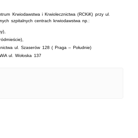
rum Krwiodawstwa i Krwiolecznictwa (RCKiK) przy ul.
ych szpitalnych centrach krwiodawstwa np.:
y),
ródmieście),
nictwa ul. Szaserów 128 ( Praga – Południe)
WiA ul. Wołoska 137