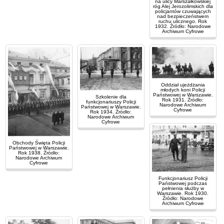
na ulicy Marszałkowskiej
róg Alej Jerozolimskich dla
policjantów czuwających
nad bezpieczeństwem
ruchu ulicznego. Rok
1932. Źródło: Narodowe
Archiwum Cyfrowe
Oddział ujeżdżania
młodych koni Policji
Państwowej w Warszawie.
Szkolenie dla
Rok 1931. Źródło:
funkcjonariuszy Policji
Narodowe Archiwum
Państwowej w Warszawie.
Cyfrowe
Rok 1934. Źródło:
Narodowe Archiwum
Cyfrowe
Obchody Święta Policji
Państwowej w Warszawie.
Rok 1938. Źródło:
Narodowe Archiwum
Cyfrowe
Funkcjonariusz Policji
Państwowej podczas
pełnienia służby w
Warszawie. Rok 1930.
Źródło: Narodowe
Archiwum Cyfrowe