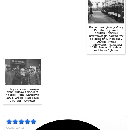
Komendant główny Policji
Państwowej Józef
Kordian Zamorski
przemawia do policjantów
na dziedzińcu Komendy
Głównej Policji
Państwowej. Warszawa
1938. Źródło: Narodowe
Archiwum Cyfrowe
Policjanci z uratowanym
spod gruzów dzieckiem
na ulicy Freta. Warszawa
1935. Źródło: Narodowe
Archiwum Cyfrowe
Ocena: 5/5 (1)