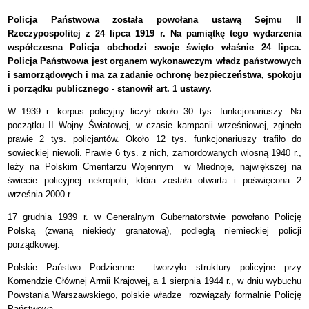
Policja Państwowa została powołana ustawą Sejmu II
Rzeczypospolitej z 24 lipca 1919 r. Na pamiątkę tego wydarzenia
współczesna Policja obchodzi swoje święto właśnie 24 lipca.
Policja Państwowa jest organem wykonawczym władz państwowych
i samorządowych i ma za zadanie ochronę bezpieczeństwa, spokoju
i porządku publicznego - stanowił art. 1 ustawy.
W 1939 r. korpus policyjny liczył około 30 tys. funkcjonariuszy. Na
początku II Wojny Światowej, w czasie kampanii wrześniowej, zginęło
prawie 2 tys. policjantów. Około 12 tys. funkcjonariuszy trafiło do
sowieckiej niewoli. Prawie 6 tys. z nich, zamordowanych wiosną 1940 r.,
leży na Polskim Cmentarzu Wojennym w Miednoje, największej na
świecie policyjnej nekropolii, która została otwarta i poświęcona 2
września 2000 r.
17 grudnia 1939 r. w Generalnym Gubernatorstwie powołano Policję
Polską (zwaną niekiedy granatową), podległą niemieckiej policji
porządkowej.
Polskie Państwo Podziemne tworzyło struktury policyjne przy
Komendzie Głównej Armii Krajowej, a 1 sierpnia 1944 r., w dniu wybuchu
Powstania Warszawskiego, polskie władze rozwiązały formalnie Policję
Państwową.