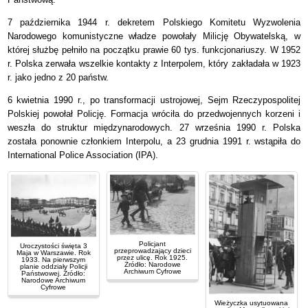
7 października 1944 r. dekretem Polskiego Komitetu Wyzwolenia
Narodowego komunistyczne władze powołały Milicję Obywatelską, w
której służbę pełniło na początku prawie 60 tys. funkcjonariuszy. W 1952
r. Polska zerwała wszelkie kontakty z Interpolem, który zakładała w 1923
r. jako jedno z 20 państw.
6 kwietnia 1990 r., po transformacji ustrojowej, Sejm Rzeczypospolitej
Polskiej powołał Policję. Formacja wróciła do przedwojennych korzeni i
weszła do struktur międzynarodowych. 27 września 1990 r. Polska
została ponownie członkiem Interpolu, a 23 grudnia 1991 r. wstąpiła do
International Police Association (IPA).
Policjant
Uroczystości święta 3
przeprowadzający dzieci
Maja w Warszawie. Rok
przez ulicę. Rok 1925.
1933. Na pierwszym
Żródło: Narodowe
planie oddziały Policji
Archiwum Cyfrowe
Państwowej. Żródło:
Narodowe Archiwum
Cyfrowe
Wieżyczka usytuowana