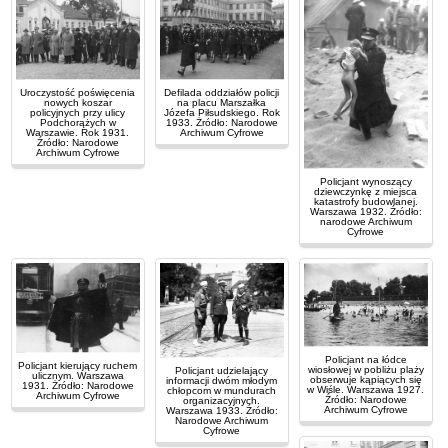
Uroczystość poświęcenia
Defilada oddziałów policji
nowych koszar
na placu Marszałka
policyjnych przy ulicy
Józefa Piłsudskiego. Rok
Podchorążych w
1933. Żródło: Narodowe
Warszawie. Rok 1931.
Archiwum Cyfrowe
Źródło: Narodowe
Archiwum Cyfrowe
Policjant wynoszący
dziewczynkę z miejsca
katastrofy budowlanej.
Warszawa 1932. Źródło:
narodowe Archiwum
Cyfrowe
Policjant na łódce
Policjant kierujący ruchem
wiosłowej w pobliżu plaży
Policjant udzielający
ulicznym. Warszawa
obserwuje kąpiących się
informacji dwóm młodym
1931. Żródło: Narodowe
w Wiśle. Warszawa 1927.
chłopcom w mundurach
Archiwum Cyfrowe
Źródło: Narodowe
organizacyjnych.
Archiwum Cyfrowe
Warszawa 1933. Źródło:
Narodowe Archiwum
Cyfrowe